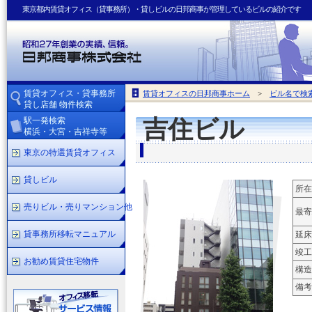
東京都内賃貸オフィス（貸事務所）・貸しビルの日邦商事が管理しているビルの紹介です
賃貸オフィス・貸事務所
賃貸オフィスの日邦商事ホーム
>
ビル名で検
貸し店舗 物件検索
駅一発検索
吉住ビル
横浜・大宮・吉祥寺等
東京の特選賃貸オフィス
貸しビル
所在
売りビル・売りマンション他
最寄
貸事務所移転マニュアル
延床
竣工
お勧め賃貸住宅物件
構造
備考