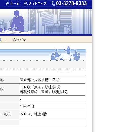
索
> 吉住ビル
地
東京都中央区京橋1-17-12
ＪＲ線「東京」駅徒歩8分
駅
都営浅草線「宝町」駅徒歩1分
-
1986年9月
・規模
ＳＲＣ、地上5階