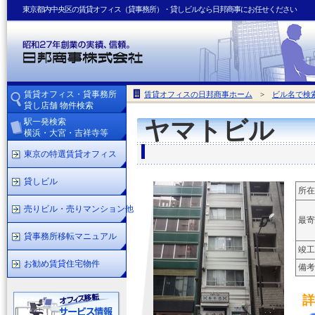
東京都内中央区の賃貸オフィス（貸事務所）・貸しビルなら日邦商事にお任せください
賃貸オフィス・貸事務所
賃貸オフィスの日邦商事ホーム
>
ビル名で検
貸し店舗 物件検索
駅一発検索
ヤマトビル
横浜・大宮・吉祥寺等
東京の特選賃貸オフィス
貸しビル
所在
売りビル・売りマンション他
最寄
貸事務所移転マニュアル
竣工
お勧め賃貸住宅物件
備考
詳