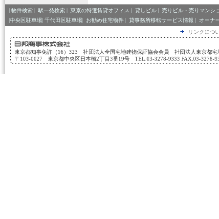
|
物件検索
|
駅一発検索
|
東京の特選賃貸オフィス
|
貸しビル
|
売りビル・売りマンシ
|中央区駐車場|
千代田区駐車場|
お勧め住宅物件
|
貸事務所移転サービス情報
|
オーナ
リンクにつ
東京都知事免許（16）323 社団法人全国宅地建物保証協会会員 社団法人東京都
〒103-0027 東京都中央区日本橋2丁目3番19号 TEL.03-3278-9333 FAX.03-3278-933