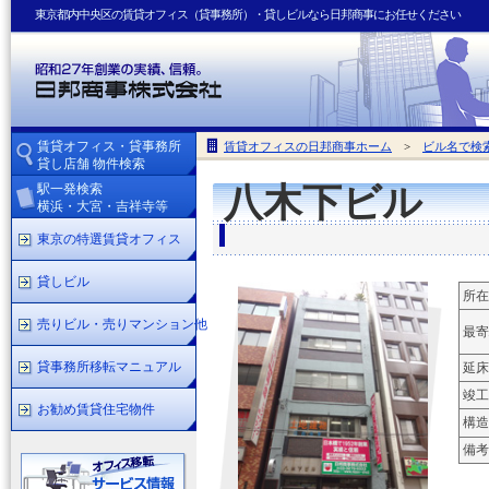
東京都内中央区の賃貸オフィス（貸事務所）・貸しビルなら日邦商事にお任せください
賃貸オフィス・貸事務所
賃貸オフィスの日邦商事ホーム
>
ビル名で検
貸し店舗 物件検索
駅一発検索
八木下ビル
横浜・大宮・吉祥寺等
東京の特選賃貸オフィス
貸しビル
所在
売りビル・売りマンション他
最寄
貸事務所移転マニュアル
延床
竣工
お勧め賃貸住宅物件
構造
備考