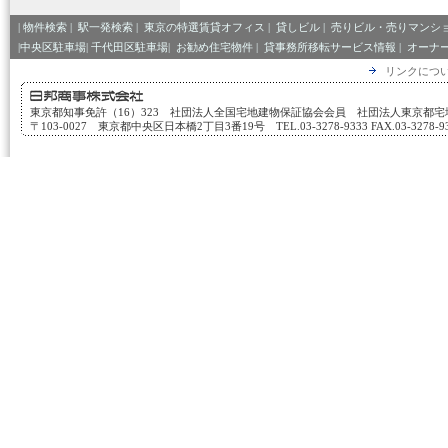
|
物件検索
|
駅一発検索
|
東京の特選賃貸オフィス
|
貸しビル
|
売りビル・売りマンシ
|中央区駐車場|
千代田区駐車場|
お勧め住宅物件
|
貸事務所移転サービス情報
|
オーナ
リンクにつ
東京都知事免許（16）323 社団法人全国宅地建物保証協会会員 社団法人東京都
〒103-0027 東京都中央区日本橋2丁目3番19号 TEL.03-3278-9333 FAX.03-3278-933