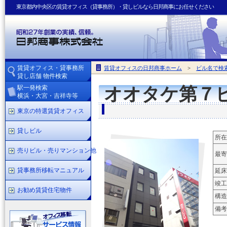
東京都内中央区の賃貸オフィス（貸事務所）・貸しビルなら日邦商事にお任せください
賃貸オフィス・貸事務所
賃貸オフィスの日邦商事ホーム
>
ビル名で検
貸し店舗 物件検索
駅一発検索
オオタケ第７
横浜・大宮・吉祥寺等
東京の特選賃貸オフィス
貸しビル
所在
売りビル・売りマンション他
最寄
貸事務所移転マニュアル
延床
竣工
お勧め賃貸住宅物件
構造
備考