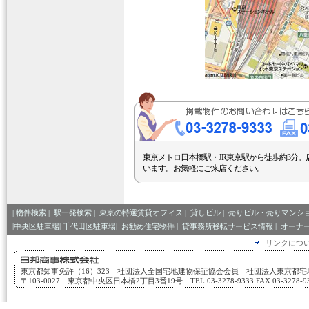
東京メトロ日本橋駅・JR東京駅から徒歩約3分。
います。お気軽にご来店ください。
|
物件検索
|
駅一発検索
|
東京の特選賃貸オフィス
|
貸しビル
|
売りビル・売りマンシ
|中央区駐車場|
千代田区駐車場|
お勧め住宅物件
|
貸事務所移転サービス情報
|
オーナ
リンクにつ
東京都知事免許（16）323 社団法人全国宅地建物保証協会会員 社団法人東京都
〒103-0027 東京都中央区日本橋2丁目3番19号 TEL.03-3278-9333 FAX.03-3278-933