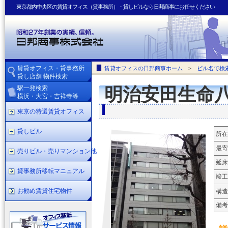
東京都内中央区の賃貸オフィス（貸事務所）・貸しビルなら日邦商事にお任せください
賃貸オフィス・貸事務所
賃貸オフィスの日邦商事ホーム
>
ビル名で検
貸し店舗 物件検索
駅一発検索
明治安田生命
横浜・大宮・吉祥寺等
東京の特選賃貸オフィス
貸しビル
所在
最寄
売りビル・売りマンション他
延床
貸事務所移転マニュアル
竣工
お勧め賃貸住宅物件
構造
備考