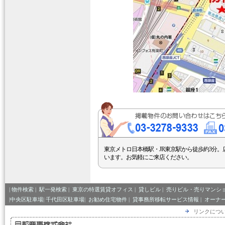
東京メトロ日本橋駅・JR東京駅から徒歩約3分。
います。お気軽にご来店ください。
|
物件検索
|
駅一発検索
|
東京の特選賃貸オフィス
|
貸しビル
|
売りビル・売りマンシ
|中央区駐車場|
千代田区駐車場|
お勧め住宅物件
|
貸事務所移転サービス情報
|
オーナ
リンクにつ