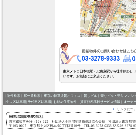
東京メトロ日本橋駅・JR東京駅から徒歩約3分。
います。お気軽にご来店ください。
|
物件検索
|
駅一発検索
|
東京の特選賃貸オフィス
|
貸しビル
|
売りビル・売りマンシ
|中央区駐車場|
千代田区駐車場|
お勧め住宅物件
|
貸事務所移転サービス情報
|
オーナ
リンクにつ
東京都知事免許（16）323 社団法人全国宅地建物保証協会会員 社団法人東京都
〒103-0027 東京都中央区日本橋2丁目3番19号 TEL.03-3278-9333 FAX.03-3278-933