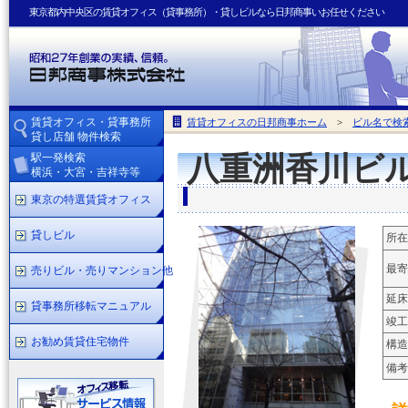
東京都内中央区の賃貸オフィス（貸事務所）・貸しビルなら日邦商事いお任せください
賃貸オフィス・貸事務所
賃貸オフィスの日邦商事ホーム
>
ビル名で検
貸し店舗 物件検索
駅一発検索
八重洲香川ビ
横浜・大宮・吉祥寺等
東京の特選賃貸オフィス
貸しビル
所在
最寄
売りビル・売りマンション他
延床
貸事務所移転マニュアル
竣工
お勧め賃貸住宅物件
構造
備考