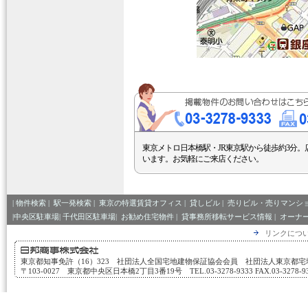
東京メトロ日本橋駅・JR東京駅から徒歩約3分。
います。お気軽にご来店ください。
|
物件検索
|
駅一発検索
|
東京の特選賃貸オフィス
|
貸しビル
|
売りビル・売りマンシ
|中央区駐車場|
千代田区駐車場|
お勧め住宅物件
|
貸事務所移転サービス情報
|
オーナ
リンクにつ
東京都知事免許（16）323 社団法人全国宅地建物保証協会会員 社団法人東京都
〒103-0027 東京都中央区日本橋2丁目3番19号 TEL.03-3278-9333 FAX.03-3278-933