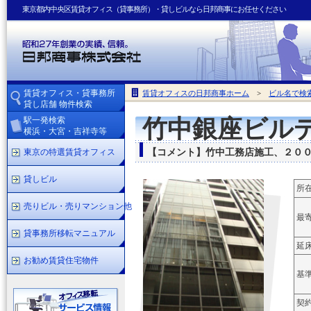
東京都内中央区賃貸オフィス（貸事務所）・貸しビルなら日邦商事にお任せください
賃貸オフィス・貸事務所
賃貸オフィスの日邦商事ホーム
>
ビル名で検
貸し店舗 物件検索
駅一発検索
竹中銀座ビル
横浜・大宮・吉祥寺等
東京の特選賃貸オフィス
【コメント】竹中工務店施工、２０
貸しビル
所
売りビル・売りマンション他
最
貸事務所移転マニュアル
延
お勧め賃貸住宅物件
基
契