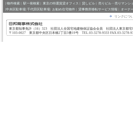
|
物件検索
|
駅一発検索
|
東京の特選賃貸オフィス
|
貸しビル
|
売りビル・売りマンシ
|中央区駐車場|
千代田区駐車場|
お勧め住宅物件
|
貸事務所移転サービス情報
|
オーナ
リンクにつ
東京都知事免許（16）323 社団法人全国宅地建物保証協会会員 社団法人東京都
〒103-0027 東京都中央区日本橋2丁目3番19号 TEL.03-3278-9333 FAX.03-3278-933