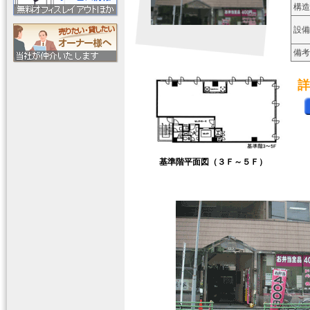
構造
設備
備考
詳
基準階平面図（３Ｆ～５Ｆ）