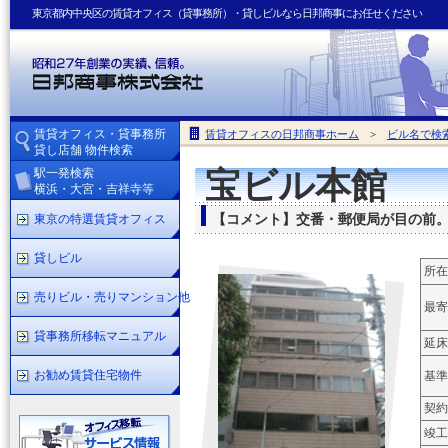
東京都内中央区の賃貸オフィス（貸事務所）・貸しビルなら日邦商事にお任せください
賃貸オフィス・貸事務所
賃貸オフィスの日邦商事ホーム
>
ビル名で検
貸し店舗 物件検索
駅一発検索
宝ビル本館
横浜・大宮・吉祥寺等
東京の特選賃貸オフィス
【コメント】交番・郵便局が目の前
貸しビル
所在
売りビル・売りマンション他
最寄
貸事務所移転マニュアル
延床
お勧め賃貸住宅物件
基準
契約
竣工