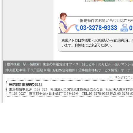
東京メトロ日本橋駅・JR東京駅から徒歩約3分。
います。お気軽にご来店ください。
|
物件検索
|
駅一発検索
|
東京の特選賃貸オフィス
|
貸しビル
|
売りビル・売りマンシ
|中央区駐車場|
千代田区駐車場|
お勧め住宅物件
|
貸事務所移転サービス情報
|
オーナ
リンクにつ
東京都知事免許（16）323 社団法人全国宅地建物保証協会会員 社団法人東京都
〒103-0027 東京都中央区日本橋2丁目3番19号 TEL.03-3278-9333 FAX.03-3278-933