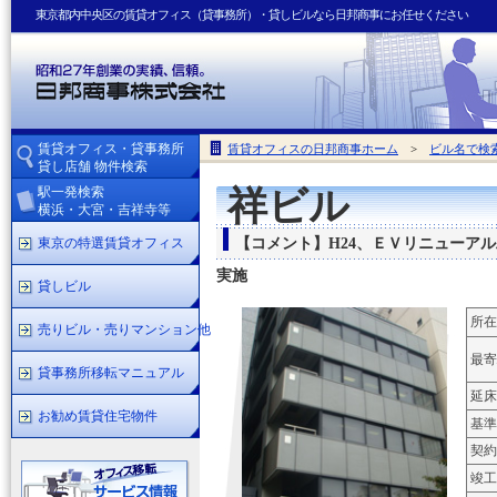
東京都内中央区の賃貸オフィス（貸事務所）・貸しビルなら日邦商事にお任せください
賃貸オフィス・貸事務所
賃貸オフィスの日邦商事ホーム
>
ビル名で検
貸し店舗 物件検索
駅一発検索
祥ビル
横浜・大宮・吉祥寺等
東京の特選賃貸オフィス
【コメント】H24、ＥＶリニューア
実施
貸しビル
所在
売りビル・売りマンション他
最寄
貸事務所移転マニュアル
延床
お勧め賃貸住宅物件
基準
契約
竣工