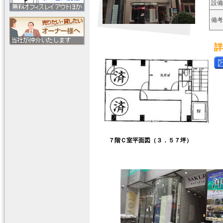
設備
備考
詳
７階Ｃ室平面図（３．５７坪）