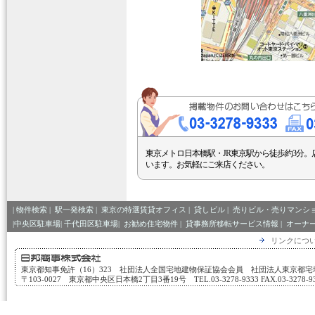
東京メトロ日本橋駅・JR東京駅から徒歩約3分。
います。お気軽にご来店ください。
|
物件検索
|
駅一発検索
|
東京の特選賃貸オフィス
|
貸しビル
|
売りビル・売りマンシ
|中央区駐車場|
千代田区駐車場|
お勧め住宅物件
|
貸事務所移転サービス情報
|
オーナ
リンクにつ
東京都知事免許（16）323 社団法人全国宅地建物保証協会会員 社団法人東京都
〒103-0027 東京都中央区日本橋2丁目3番19号 TEL.03-3278-9333 FAX.03-3278-933