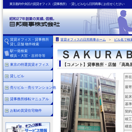
東京都内中央区の賃貸オフィス（貸事務所）・貸しビルなら日邦商事にお任せください
賃貸オフィス・貸事務所
賃貸オフィスの日邦商事ホーム
>
ビル名で検
貸し店舗 物件検索
駅一発検索
ＳＡＫＵＲＡ
横浜・大宮・吉祥寺等
東京の特選賃貸オフィス
【コメント】貸事務所・店舗 「高島
貸しビル
所在
最寄
売りビル・売りマンション他
延床
貸事務所移転マニュアル
基準
お勧め賃貸住宅物件
契約
竣工
構造