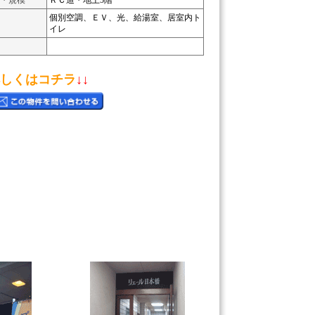
・規模
ＲＣ造・地上5階
個別空調、ＥＶ、光、給湯室、居室内ト
イレ
しくはコチラ
↓↓