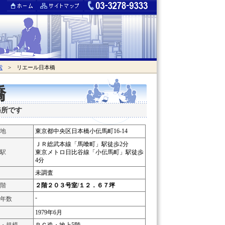
索
> リエール日本橋
橋
務所です
地
東京都中央区日本橋小伝馬町16-14
ＪＲ総武本線「馬喰町」駅徒歩2分
駅
東京メトロ日比谷線「小伝馬町」駅徒歩
4分
未調査
階
２階２０３号室/１２．６７坪
-
年数
1979年6月