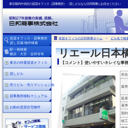
東京都内中央区の賃貸オフィス（貸事務所）・貸しビルなら日邦商事にお任せください
賃貸オフィス・貸事務所
賃貸オフィスの日邦商事ホーム
>
ビル名で検
貸し店舗 物件検索
駅一発検索
リエール日本
横浜・大宮・吉祥寺等
東京の特選賃貸オフィス
【コメント】使いやすいキレイな事
貸しビル
所在
売りビル・売りマンション他
最寄
貸事務所移転マニュアル
延床
基準
お勧め賃貸住宅物件
契約
竣工