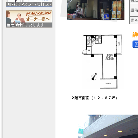
構造
設備
備考
詳
２階平面図（１２．６７坪）