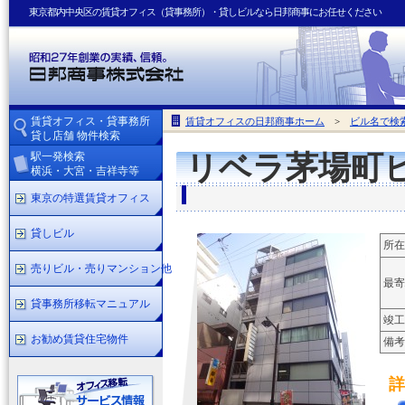
東京都内中央区の賃貸オフィス（貸事務所）・貸しビルなら日邦商事にお任せください
賃貸オフィス・貸事務所
賃貸オフィスの日邦商事ホーム
>
ビル名で検
貸し店舗 物件検索
駅一発検索
リベラ茅場町
横浜・大宮・吉祥寺等
東京の特選賃貸オフィス
貸しビル
所在
売りビル・売りマンション他
最寄
貸事務所移転マニュアル
竣工
お勧め賃貸住宅物件
備考
詳