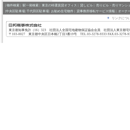
|
物件検索
|
駅一発検索
|
東京の特選賃貸オフィス
|
貸しビル
|
売りビル・売りマンシ
|中央区駐車場|
千代田区駐車場|
お勧め住宅物件
|
貸事務所移転サービス情報
|
オーナ
リンクにつ
東京都知事免許（16）323 社団法人全国宅地建物保証協会会員 社団法人東京都
〒103-0027 東京都中央区日本橋2丁目3番19号 TEL.03-3278-9333 FAX.03-3278-933