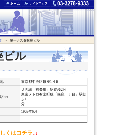
索
> 第一ナスダ銀座ビル
座ビル
地
東京都中央区銀座1-4-6
ＪＲ線「有楽町」駅徒歩2分
東京メトロ有楽町線「銀座一丁目」駅徒
駅ber
歩1
分
1963年6月
しくはコチラ
↓↓