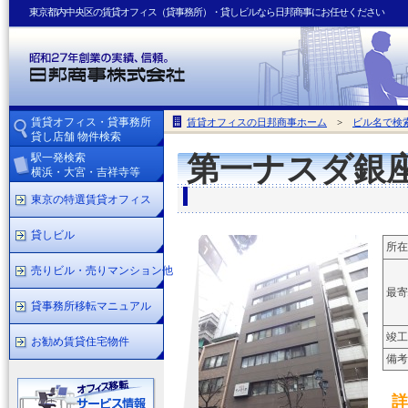
東京都内中央区の賃貸オフィス（貸事務所）・貸しビルなら日邦商事にお任せください
賃貸オフィス・貸事務所
賃貸オフィスの日邦商事ホーム
>
ビル名で検
貸し店舗 物件検索
駅一発検索
第一ナスダ銀
横浜・大宮・吉祥寺等
東京の特選賃貸オフィス
貸しビル
所在
売りビル・売りマンション他
最寄
貸事務所移転マニュアル
竣工
お勧め賃貸住宅物件
備考
詳