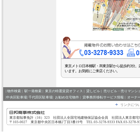
東京メトロ日本橋駅・JR東京駅から徒歩約3分。
います。お気軽にご来店ください。
|
物件検索
|
駅一発検索
|
東京の特選賃貸オフィス
|
貸しビル
|
売りビル・売りマンシ
|中央区駐車場|
千代田区駐車場|
お勧め住宅物件
|
貸事務所移転サービス情報
|
オーナ
リンクにつ
東京都知事免許（16）323 社団法人全国宅地建物保証協会会員 社団法人東京都
〒103-0027 東京都中央区日本橋2丁目3番19号 TEL.03-3278-9333 FAX.03-3278-933