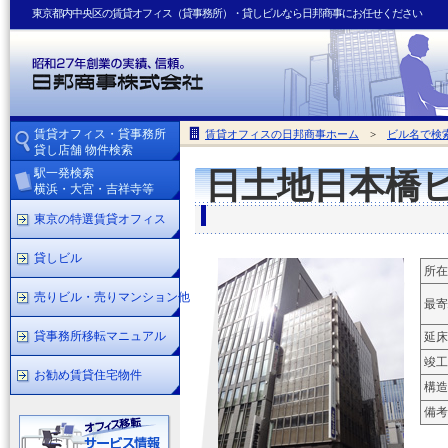
東京都内中央区の賃貸オフィス（貸事務所）・貸しビルなら日邦商事にお任せください
賃貸オフィス・貸事務所
賃貸オフィスの日邦商事ホーム
>
ビル名で検
貸し店舗 物件検索
駅一発検索
日土地日本橋
横浜・大宮・吉祥寺等
東京の特選賃貸オフィス
貸しビル
所在
売りビル・売りマンション他
最寄
貸事務所移転マニュアル
延床
竣工
お勧め賃貸住宅物件
構造
備考