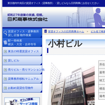
東京都内中央区の賃貸オフィス（貸事務所）・貸しビルなら日邦商事にお任せください
賃貸オフィス・貸事務所
賃貸オフィスの日邦商事ホーム
>
ビル名で検
貸し店舗 物件検索
駅一発検索
小村ビル
横浜・大宮・吉祥寺等
東京の特選賃貸オフィス
貸しビル
所在
売りビル・売りマンション他
最寄
貸事務所移転マニュアル
竣工
お勧め賃貸住宅物件
構造
備考