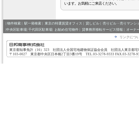
います。お気軽にご来店ください。
|
物件検索
|
駅一発検索
|
東京の特選賃貸オフィス
|
貸しビル
|
売りビル・売りマンシ
|中央区駐車場|
千代田区駐車場|
お勧め住宅物件
|
貸事務所移転サービス情報
|
オーナ
リンクにつ
東京都知事免許（16）323 社団法人全国宅地建物保証協会会員 社団法人東京都
〒103-0027 東京都中央区日本橋2丁目3番19号 TEL.03-3278-9333 FAX.03-3278-933