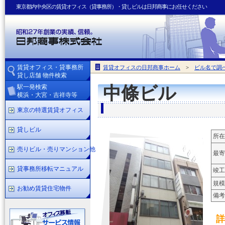
東京都内中央区の賃貸オフィス（貸事務所）・貸しビルは日邦商事にお任せください
賃貸オフィス・貸事務所
賃貸オフィスの日邦商事ホーム
>
ビル名で調
貸し店舗 物件検索
駅一発検索
中條ビル
横浜・大宮・吉祥寺等
東京の特選賃貸オフィス
貸しビル
所在
売りビル・売りマンション他
最寄
貸事務所移転マニュアル
竣工
規模
お勧め賃貸住宅物件
備考
詳