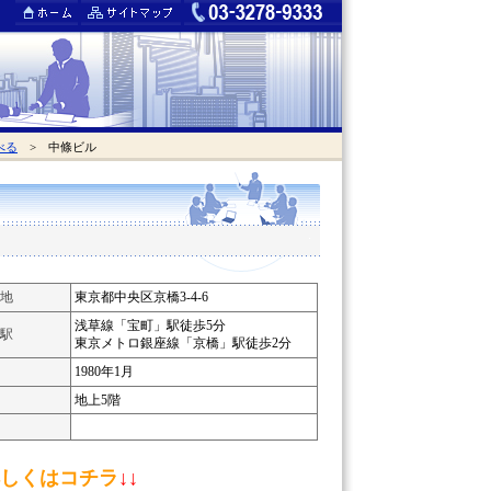
べる
> 中條ビル
地
東京都中央区京橋3-4-6
浅草線「宝町」駅徒歩5分
駅
東京メトロ銀座線「京橋」駅徒歩2分
1980年1月
地上5階
しくはコチラ
↓↓