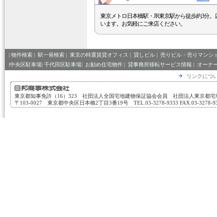
東京メトロ日本橋駅・JR東京駅から徒歩約3分。
います。お気軽にご来店ください。
|
物件検索
|
駅一発検索
|
東京の特選賃貸オフィス
|
貸しビル
|
売りビル・売りマンシ
|中央区駐車場|
千代田区駐車場|
お勧め住宅物件
|
貸事務所移転サービス情報
|
オーナ
リンクにつ
東京都知事免許（16）323 社団法人全国宅地建物保証協会会員 社団法人東京都
〒103-0027 東京都中央区日本橋2丁目3番19号 TEL.03-3278-9333 FAX.03-3278-933