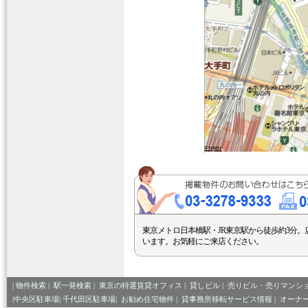
東京メトロ日本橋駅・JR東京駅から徒歩約3分。
います。お気軽にご来店ください。
|
物件検索
|
駅一発検索
|
東京の特選賃貸オフィス
|
貸しビル
|
売りビル・売りマンシ
|中央区駐車場|
千代田区駐車場|
お勧め住宅物件
|
貸事務所移転サービス情報
|
オーナ