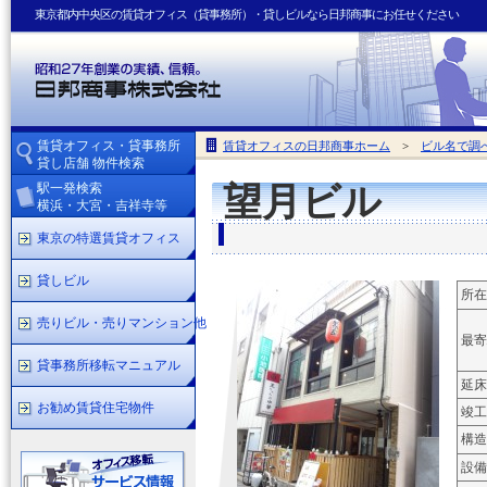
東京都内中央区の賃貸オフィス（貸事務所）・貸しビルなら日邦商事にお任せください
賃貸オフィス・貸事務所
賃貸オフィスの日邦商事ホーム
>
ビル名で調
貸し店舗 物件検索
駅一発検索
望月ビル
横浜・大宮・吉祥寺等
東京の特選賃貸オフィス
貸しビル
所在
売りビル・売りマンション他
最寄
貸事務所移転マニュアル
延床
お勧め賃貸住宅物件
竣工
構造
設備