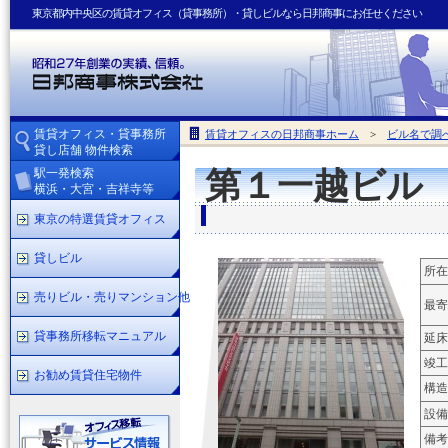
東京都内中央区の賃貸オフィス（貸事務所）・貸しビルなら日邦商事にお任せください
賃貸オフィス・貸事務所
賃貸オフィスの日邦商事ホーム
>
ビル名で調
貸し店舗 物件検索
駅一発検索
第１一越ビル
横浜・大宮・吉祥寺等
東京の特選賃貸オフィス
貸しビル
所在
売りビル・売りマンション他
最寄
貸事務所移転マニュアル
延床
竣工
お勧め賃貸住宅物件
構造
設備
備考