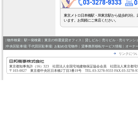
東京メトロ日本橋駅・JR東京駅から徒歩約3分。
います。お気軽にご来店ください。
|
物件検索
|
駅一発検索
|
東京の特選賃貸オフィス
|
貸しビル
|
売りビル・売りマンシ
|中央区駐車場|
千代田区駐車場|
お勧め住宅物件
|
貸事務所移転サービス情報
|
オーナ
リンクにつ
東京都知事免許（16）323 社団法人全国宅地建物保証協会会員 社団法人東京都
〒103-0027 東京都中央区日本橋2丁目3番19号 TEL.03-3278-9333 FAX.03-3278-933