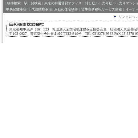
|
物件検索
|
駅一発検索
|
東京の特選賃貸オフィス
|
貸しビル
|
売りビル・売りマンシ
|中央区駐車場|
千代田区駐車場|
お勧め住宅物件
|
貸事務所移転サービス情報
|
オーナ
リンクにつ
東京都知事免許（16）323 社団法人全国宅地建物保証協会会員 社団法人東京都
〒103-0027 東京都中央区日本橋2丁目3番19号 TEL.03-3278-9333 FAX.03-3278-933