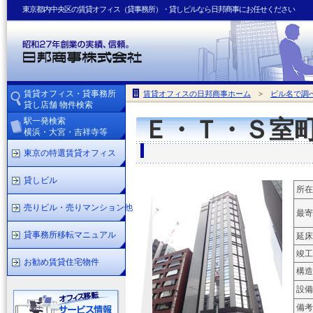
東京都内中央区の賃貸オフィス（貸事務所）・貸しビルなら日邦商事にお任せください
賃貸オフィス・貸事務所
賃貸オフィスの日邦商事ホーム
>
ビル名で調
貸し店舗 物件検索
駅一発検索
Ｅ・Ｔ・Ｓ室
横浜・大宮・吉祥寺等
東京の特選賃貸オフィス
貸しビル
所在
売りビル・売りマンション他
最寄
貸事務所移転マニュアル
延床
竣工
お勧め賃貸住宅物件
構造
設備
備考