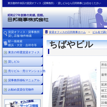
東京都内中央区の賃貸オフィス（貸事務所）・貸しビルなら日邦商事にお任せください
賃貸オフィス・貸事務所
賃貸オフィスの日邦商事ホーム
>
ビル名で調
貸し店舗 物件検索
駅一発検索
ちばやビル
横浜・大宮・吉祥寺等
東京の特選賃貸オフィス
貸しビル
所在
売りビル・売りマンション他
最寄
貸事務所移転マニュアル
延床
お勧め賃貸住宅物件
竣工
構造
設備