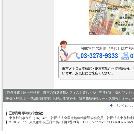
東京メトロ日本橋駅・JR東京駅から徒歩約3分。
います。お気軽にご来店ください。
|
物件検索
|
駅一発検索
|
東京の特選賃貸オフィス
|
貸しビル
|
売りビル・売りマンシ
|中央区駐車場|
千代田区駐車場|
お勧め住宅物件
|
貸事務所移転サービス情報
|
オーナ
リンクにつ
東京都知事免許（16）323 社団法人全国宅地建物保証協会会員 社団法人東京都
〒103-0027 東京都中央区日本橋2丁目3番19号 TEL.03-3278-9333 FAX.03-3278-933