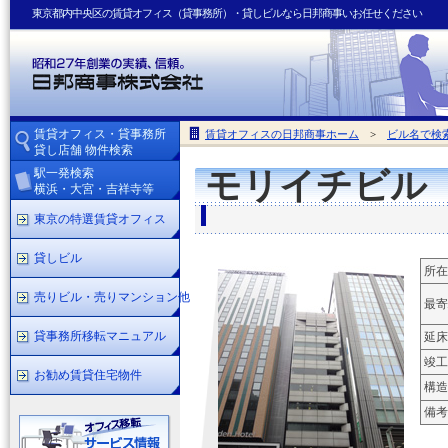
東京都内中央区の賃貸オフィス（貸事務所）・貸しビルなら日邦商事いお任せください
賃貸オフィス・貸事務所
賃貸オフィスの日邦商事ホーム
>
ビル名で検
貸し店舗 物件検索
駅一発検索
モリイチビル
横浜・大宮・吉祥寺等
東京の特選賃貸オフィス
貸しビル
所在
売りビル・売りマンション他
最寄
貸事務所移転マニュアル
延床
竣工
お勧め賃貸住宅物件
構造
備考