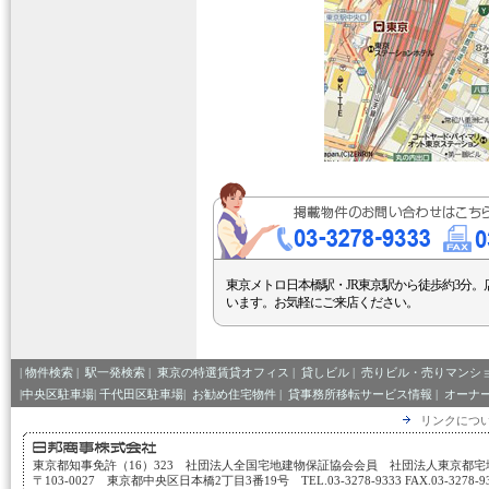
東京メトロ日本橋駅・JR東京駅から徒歩約3分。
います。お気軽にご来店ください。
|
物件検索
|
駅一発検索
|
東京の特選賃貸オフィス
|
貸しビル
|
売りビル・売りマンシ
|中央区駐車場|
千代田区駐車場|
お勧め住宅物件
|
貸事務所移転サービス情報
|
オーナ
リンクにつ
東京都知事免許（16）323 社団法人全国宅地建物保証協会会員 社団法人東京都
〒103-0027 東京都中央区日本橋2丁目3番19号 TEL.03-3278-9333 FAX.03-3278-933