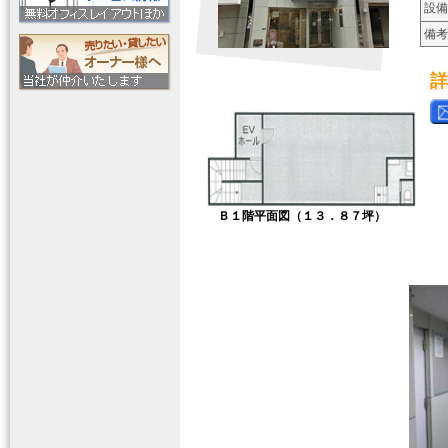
設備
備考
詳
Ｂ１階平面図（１３．８７坪）