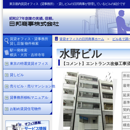
東京都内賃貸オフィス（貸事務所）・貸しビルの日邦商事が管理しているビルの紹介です
賃貸オフィス・貸事務所
賃貸オフィスの日邦商事ホーム
>
ビル名で調
貸し店舗 物件検索
駅一発検索
水野ビル
横浜・大宮・吉祥寺等
東京の特選賃貸オフィス
【コメント】エントランス改修工事
貸しビル
所在
最寄
売りビル・売りマンション他
延床
貸事務所移転マニュアル
基準
お勧め賃貸住宅物件
契約
竣工
構造