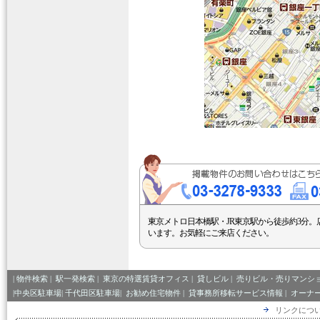
東京メトロ日本橋駅・JR東京駅から徒歩約3分。
います。お気軽にご来店ください。
|
物件検索
|
駅一発検索
|
東京の特選賃貸オフィス
|
貸しビル
|
売りビル・売りマンシ
|中央区駐車場|
千代田区駐車場|
お勧め住宅物件
|
貸事務所移転サービス情報
|
オーナ
リンクにつ