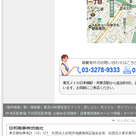
東京メトロ日本橋駅・JR東京駅から徒歩約3分。
います。お気軽にご来店ください。
|
物件検索
|
駅一発検索
|
東京の特選賃貸オフィス
|
貸しビル
|
売りビル・売りマンシ
|中央区駐車場|
千代田区駐車場|
お勧め住宅物件
|
貸事務所移転サービス情報
|
オーナ
リンクにつ
東京都知事免許（16）323 社団法人全国宅地建物保証協会会員 社団法人東京都