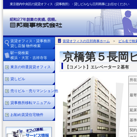
東京都内中央区の賃貸オフィス（貸事務所）・貸しビルなら日邦商事にお任せください
賃貸オフィス・貸事務所
賃貸オフィスの日邦商事ホーム
>
ビル名で検
貸し店舗 物件検索
駅一発検索
京橋第５長岡
横浜・大宮・吉祥寺等
東京の特選賃貸オフィス
【コメント】エレベーター２基有
貸しビル
所在
売りビル・売りマンション他
最寄
貸事務所移転マニュアル
延床
お勧め賃貸住宅物件
基準
契約