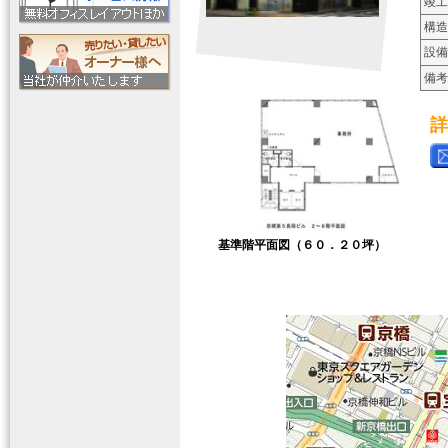
竣工
構造
設備
備考
詳
基準階
平面図（６０．２０坪）