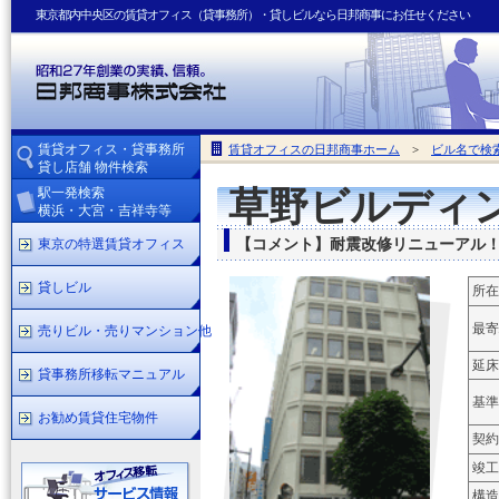
東京都内中央区の賃貸オフィス（貸事務所）・貸しビルなら日邦商事にお任せください
賃貸オフィス・貸事務所
賃貸オフィスの日邦商事ホーム
>
ビル名で検
貸し店舗 物件検索
駅一発検索
草野ビルディ
横浜・大宮・吉祥寺等
東京の特選賃貸オフィス
【コメント】耐震改修リニューアル
貸しビル
所在
最寄
売りビル・売りマンション他
延床
貸事務所移転マニュアル
基準
お勧め賃貸住宅物件
契約
竣工
構造