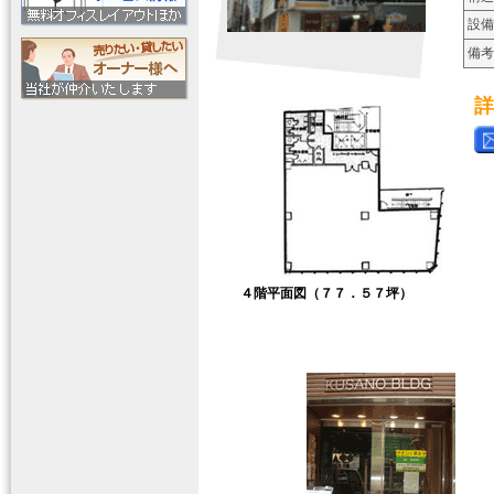
設備
備考
詳
４階平面図（７７．５７坪）