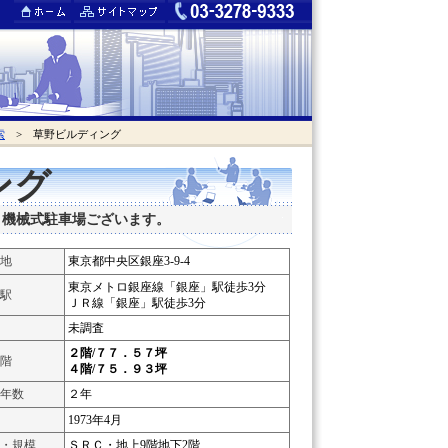
索
> 草野ビルディング
ング
！機械式駐車場ございます。
地
東京都中央区銀座3-9-4
東京メトロ銀座線「銀座」駅徒歩3分
駅
ＪＲ線「銀座」駅徒歩3分
未調査
２階/７７．５７坪
階
４階/７５．９３坪
年数
２年
1973年4月
・規模
ＳＲＣ・地上9階地下2階