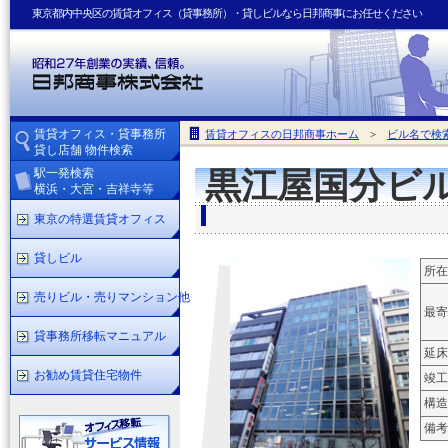
東京都内中央区の賃貸オフィス（貸事務所）・貸しビルなら日邦商事にお任せください
賃貸オフィス・貸事務所
賃貸オフィスの日邦商事ホーム
>
ビル名で検
貸し店舗 物件検索
駅一発検索
黒江屋国分ビ
横浜・大宮・吉祥寺等
東京の特選賃貸オフィス
貸しビル
所在
売りビル・売りマンション他
最寄
貸事務所移転マニュアル
延床
お勧め賃貸住宅物件
竣工
構造
備考