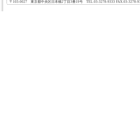
〒103-0027 東京都中央区日本橋2丁目3番19号 TEL.03-3278-9333 FAX.03-3278-933