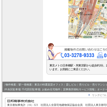
東京メトロ日本橋駅・JR東京駅から徒歩約3分。
います。お気軽にご来店ください。
|
物件検索
|
駅一発検索
|
東京の特選賃貸オフィス
|
貸しビル
|
売りビル・売りマンシ
|中央区駐車場|
千代田区駐車場|
お勧め住宅物件
|
貸事務所移転サービス情報
|
オーナ
リンクにつ
東京都知事免許（16）323 社団法人全国宅地建物保証協会会員 社団法人東京都