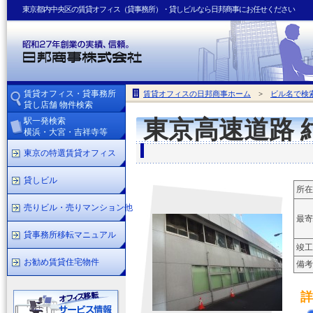
東京都内中央区の賃貸オフィス（貸事務所）・貸しビルなら日邦商事にお任せください
賃貸オフィス・貸事務所
賃貸オフィスの日邦商事ホーム
>
ビル名で検
貸し店舗 物件検索
駅一発検索
東京高速道路 
横浜・大宮・吉祥寺等
東京の特選賃貸オフィス
貸しビル
所在
売りビル・売りマンション他
最寄
貸事務所移転マニュアル
竣工
お勧め賃貸住宅物件
備考
詳