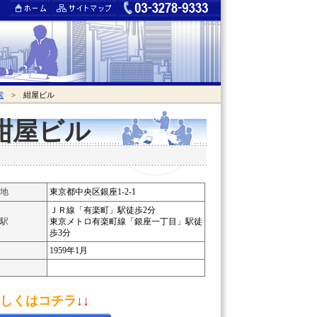
索
> 紺屋ビル
紺屋ビル
地
東京都中央区銀座1-2-1
ＪＲ線「有楽町」駅徒歩2分
駅
東京メトロ有楽町線「銀座一丁目」駅徒
歩3分
1959年1月
しくはコチラ
↓↓