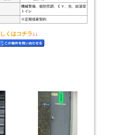
機械警備、個別空調、ＥＶ、光、給湯室
トイレ
※定期借家契約
しくはコチラ
↓↓