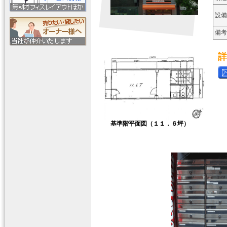
設備
備考
詳
基準階平面図（１１．６坪）