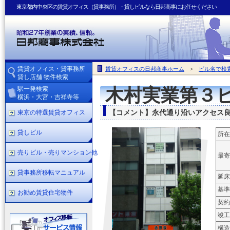
東京都内中央区の賃貸オフィス（貸事務所）・貸しビルなら日邦商事にお任せください
賃貸オフィス・貸事務所
賃貸オフィスの日邦商事ホーム
>
ビル名で検
貸し店舗 物件検索
駅一発検索
木村実業第３
横浜・大宮・吉祥寺等
東京の特選賃貸オフィス
【コメント】永代通り沿いアクセス
貸しビル
所在
売りビル・売りマンション他
最寄
貸事務所移転マニュアル
延床
基準
お勧め賃貸住宅物件
契約
竣工
構造