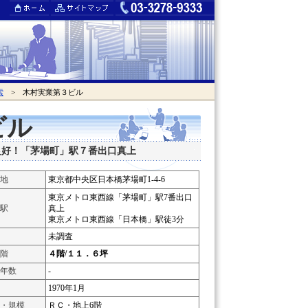
索
> 木村実業第３ビル
ビル
良好！「茅場町」駅７番出口真上
地
東京都中央区日本橋茅場町1-4-6
東京メトロ東西線「茅場町」駅7番出口
駅
真上
東京メトロ東西線「日本橋」駅徒3分
未調査
階
４階/１１．６坪
年数
-
1970年1月
・規模
ＲＣ・地上6階