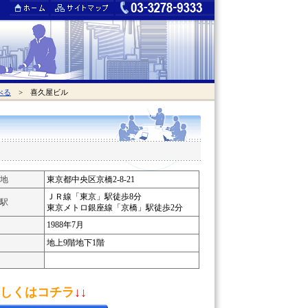
べる
> 喜久屋ビル
地
東京都中央区京橋2-8-21
ＪＲ線「東京」駅徒歩8分
駅
東京メトロ銀座線「京橋」駅徒歩2分
1988年7月
地上9階地下1階
しくはコチラ
↓↓