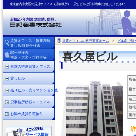
東京都内中央区の賃貸オフィス（貸事務所）・貸しビルは日邦商事にお任せください
賃貸オフィス・貸事務所
賃貸オフィスの日邦商事ホーム
>
ビル名で調
貸し店舗 物件検索
駅一発検索
喜久屋ビル
横浜・大宮・吉祥寺等
東京の特選賃貸オフィス
貸しビル
所在
最寄
売りビル・売りマンション他
竣工
貸事務所移転マニュアル
規模
お勧め賃貸住宅物件
備考
詳