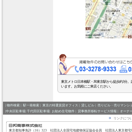
東京メトロ日本橋駅・JR東京駅から徒歩約3分。
います。お気軽にご来店ください。
|
物件検索
|
駅一発検索
|
東京の特選賃貸オフィス
|
貸しビル
|
売りビル・売りマンシ
|中央区駐車場|
千代田区駐車場|
お勧め住宅物件
|
貸事務所移転サービス情報
|
オーナ
リンクにつ
東京都知事免許（16）323 社団法人全国宅地建物保証協会会員 社団法人東京都