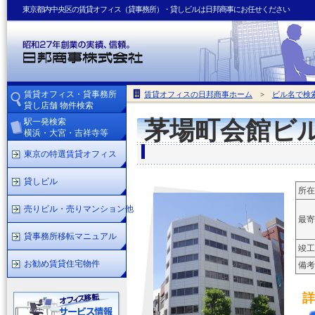
東京都内中央区の賃貸オフィス（貸事務所）・貸しビルは日邦商事にお任せください
賃貸オフィス・貸事務所
賃貸オフィスの日邦商事ホーム
>
ビル名で検
貸し店舗 物件検索
駅一発検索
茅場町会館ビ
横浜・大宮・吉祥寺等
東京の特選賃貸オフィス
貸しビル
所在
売りビル・売りマンション他
最寄
貸事務所移転マニュアル
竣工
お勧め賃貸住宅物件
備考
詳