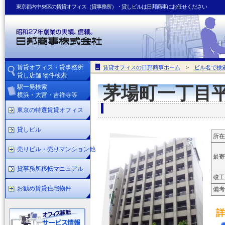
東京都内中央区の賃貸オフィス（貸事務所）・貸しビルは日邦商事にお任せください
賃貸オフィス・貸事務所
賃貸オフィスの日邦商事ホーム
>
ビル名で検
貸し店舗 物件検索
駅一発検索
茅場町一丁目
横浜・大宮・吉祥寺等
東京の特選賃貸オフィス
貸しビル
所在
売りビル・売りマンション他
最寄
貸事務所移転マニュアル
竣工
お勧め賃貸住宅物件
備考
詳