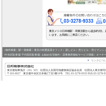
東京メトロ日本橋駅・JR東京駅から徒歩約3分。
います。お気軽にご来店ください。
|
物件検索
|
駅一発検索
|
東京の特選賃貸オフィス
|
貸しビル
|
売りビル・売りマンシ
|中央区駐車場|
千代田区駐車場|
お勧め住宅物件
|
貸事務所移転サービス情報
|
オーナ
リンクにつ
東京都知事免許（16）323 社団法人全国宅地建物保証協会会員 社団法人東京都
〒103-0027 東京都中央区日本橋2丁目3番19号 TEL.03-3278-9333 FAX.03-3278-933