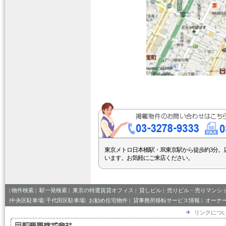
東京メトロ日本橋駅・JR東京駅から徒歩約3分。
います。お気軽にご来店ください。
|
物件検索
|
駅一発検索
|
東京の特選賃貸オフィス
|
貸しビル
|
売りビル・売りマンシ
|中央区駐車場|
千代田区駐車場|
お勧め住宅物件
|
貸事務所移転サービス情報
|
オーナ
リンクにつ