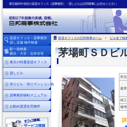
東京都内中央区の賃貸オフィス（貸事務所）・貸しビルは日邦商事にお任せください
賃貸オフィス・貸事務所
賃貸オフィスの日邦商事ホーム
>
ビル名で検
貸し店舗 物件検索
駅一発検索
茅場町ＳＤビ
横浜・大宮・吉祥寺等
東京の特選賃貸オフィス
貸しビル
所在
売りビル・売りマンション他
最寄
貸事務所移転マニュアル
竣工
お勧め賃貸住宅物件
備考
詳