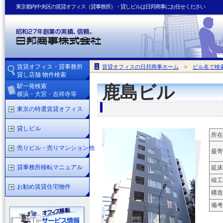
東京都内中央区の賃貸オフィス（貸事務所）・貸しビルは日邦商事にお任せください
賃貸オフィス・貸事務所
賃貸オフィスの日邦商事ホーム
>
ビル名で検
貸し店舗 物件検索
駅一発検索
鹿島ビル
横浜・大宮・吉祥寺等
東京の特選賃貸オフィス
貸しビル
所在
売りビル・売りマンション他
最寄
貸事務所移転マニュアル
延床
竣工
お勧め賃貸住宅物件
構造
備考