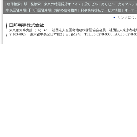
|
物件検索
|
駅一発検索
|
東京の特選賃貸オフィス
|
貸しビル
|
売りビル・売りマンシ
|中央区駐車場|
千代田区駐車場|
お勧め住宅物件
|
貸事務所移転サービス情報
|
オーナ
リンクにつ
東京都知事免許（16）323 社団法人全国宅地建物保証協会会員 社団法人東京都
〒103-0027 東京都中央区日本橋2丁目3番19号 TEL.03-3278-9333 FAX.03-3278-933