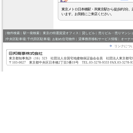
東京メトロ日本橋駅・JR東京駅から徒歩約3分。
います。お気軽にご来店ください。
|
物件検索
|
駅一発検索
|
東京の特選賃貸オフィス
|
貸しビル
|
売りビル・売りマンシ
|中央区駐車場|
千代田区駐車場|
お勧め住宅物件
|
貸事務所移転サービス情報
|
オーナ
リンクにつ
東京都知事免許（16）323 社団法人全国宅地建物保証協会会員 社団法人東京都
〒103-0027 東京都中央区日本橋2丁目3番19号 TEL.03-3278-9333 FAX.03-3278-933