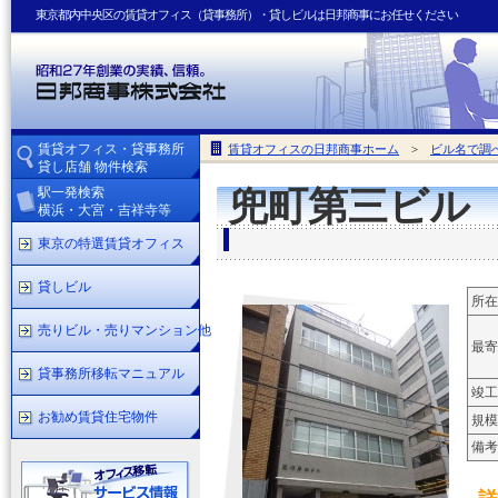
東京都内中央区の賃貸オフィス（貸事務所）・貸しビルは日邦商事にお任せください
賃貸オフィス・貸事務所
賃貸オフィスの日邦商事ホーム
>
ビル名で調
貸し店舗 物件検索
駅一発検索
兜町第三ビル
横浜・大宮・吉祥寺等
東京の特選賃貸オフィス
貸しビル
所在
売りビル・売りマンション他
最寄
貸事務所移転マニュアル
竣工
お勧め賃貸住宅物件
規模
備考