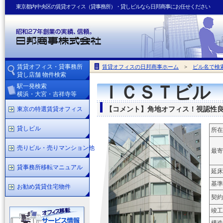
東京都内中央区の賃貸オフィス（貸事務所）・貸しビルなら日邦商事にお任せください
賃貸オフィス・貸事務所
賃貸オフィスの日邦商事ホーム
>
ビル名で検
貸し店舗 物件検索
駅一発検索
ＩＣＳＴビル
横浜・大宮・吉祥寺等
東京の特選賃貸オフィス
【コメント】角地オフィス！視認性
貸しビル
所在
売りビル・売りマンション他
最寄
貸事務所移転マニュアル
延床
基準
お勧め賃貸住宅物件
契約
竣工