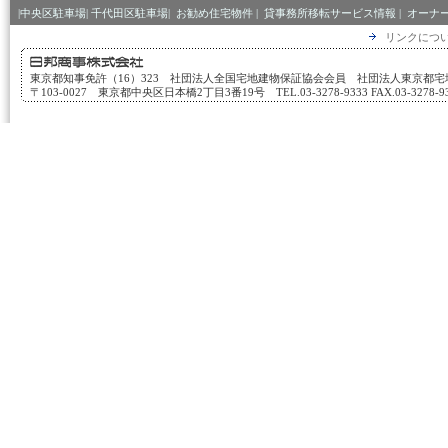
|中央区駐車場|
千代田区駐車場|
お勧め住宅物件
|
貸事務所移転サービス情報
|
オーナ
リンクにつ
東京都知事免許（16）323 社団法人全国宅地建物保証協会会員 社団法人東京都
〒103-0027 東京都中央区日本橋2丁目3番19号 TEL.03-3278-9333 FAX.03-3278-933