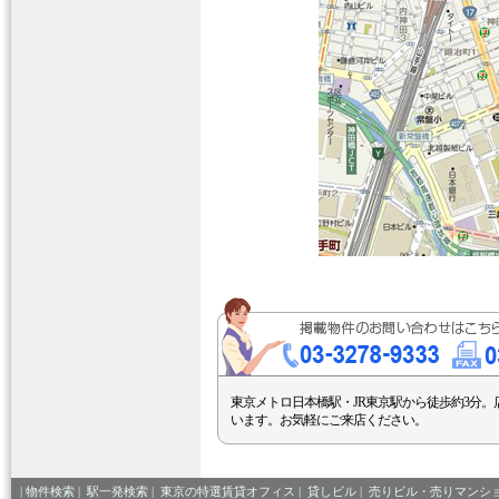
東京メトロ日本橋駅・JR東京駅から徒歩約3分。
います。お気軽にご来店ください。
|
物件検索
|
駅一発検索
|
東京の特選賃貸オフィス
|
貸しビル
|
売りビル・売りマンシ