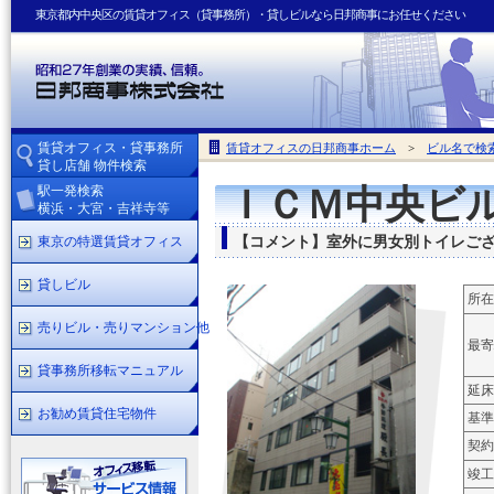
東京都内中央区の賃貸オフィス（貸事務所）・貸しビルなら日邦商事にお任せください
賃貸オフィス・貸事務所
賃貸オフィスの日邦商事ホーム
>
ビル名で検
貸し店舗 物件検索
駅一発検索
ＩＣＭ中央ビ
横浜・大宮・吉祥寺等
東京の特選賃貸オフィス
【コメント】室外に男女別トイレご
貸しビル
所在
売りビル・売りマンション他
最寄
貸事務所移転マニュアル
延床
お勧め賃貸住宅物件
基準
契約
竣工