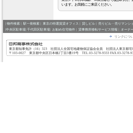
います。お気軽にご来店ください。
|
物件検索
|
駅一発検索
|
東京の特選賃貸オフィス
|
貸しビル
|
売りビル・売りマンシ
|中央区駐車場|
千代田区駐車場|
お勧め住宅物件
|
貸事務所移転サービス情報
|
オーナ
リンクにつ
東京都知事免許（16）323 社団法人全国宅地建物保証協会会員 社団法人東京都
〒103-0027 東京都中央区日本橋2丁目3番19号 TEL.03-3278-9333 FAX.03-3278-933