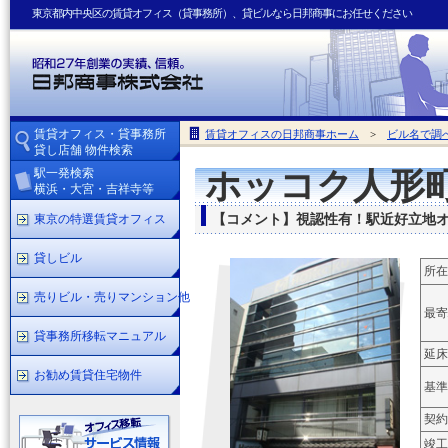
東京都内中央区の賃貸オフィス（貸事務所）、貸ビルなら日邦商事にお任せください
賃貸オフィス・貸事務所
賃貸オフィスの日邦商事ホーム
>
ビル名で調
貸し店舗 物件検索
駅一発検索
ホッコク人形
横浜・大宮・吉祥寺等
東京の特選賃貸オフィス
【コメント】視認性有！駅近好立地
貸しビル
所在
売りビル・売りマンション他
最寄
貸事務所移転マニュアル
延床
お勧め賃貸住宅物件
基準
契約
竣工