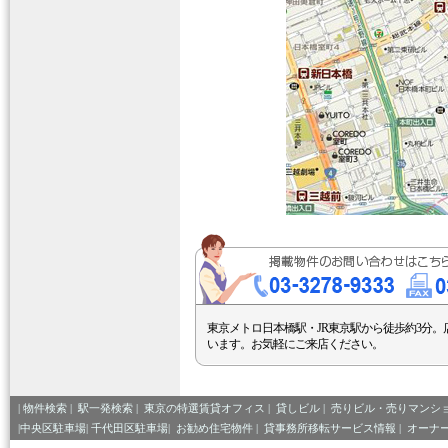
東京メトロ日本橋駅・JR東京駅から徒歩約3分。
います。お気軽にご来店ください。
|
物件検索
|
駅一発検索
|
東京の特選賃貸オフィス
|
貸しビル
|
売りビル・売りマンシ
|中央区駐車場|
千代田区駐車場|
お勧め住宅物件
|
貸事務所移転サービス情報
|
オーナ