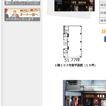
構造
設備
備考
詳
１階１０３号室平面図（１５坪）