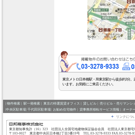
東京メトロ日本橋駅・JR東京駅から徒歩約3分。
います。お気軽にご来店ください。
|
物件検索
|
駅一発検索
|
東京の特選賃貸オフィス
|
貸しビル
|
売りビル・売りマンシ
|中央区駐車場|
千代田区駐車場|
お勧め住宅物件
|
貸事務所移転サービス情報
|
オーナ
リンクにつ
東京都知事免許（16）323 社団法人全国宅地建物保証協会会員 社団法人東京都
〒103-0027 東京都中央区日本橋2丁目3番19号 TEL.03-3278-9333 FAX.03-3278-933