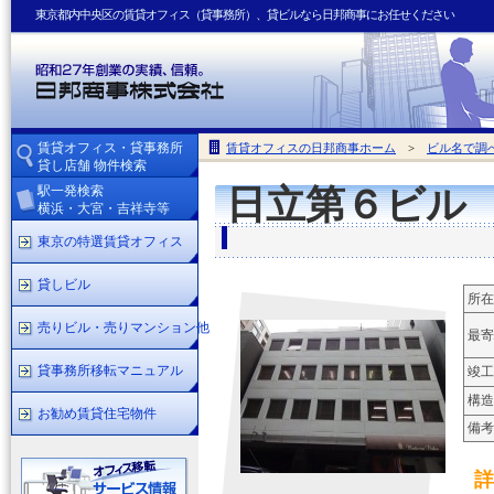
東京都内中央区の賃貸オフィス（貸事務所）、貸ビルなら日邦商事にお任せください
賃貸オフィス・貸事務所
賃貸オフィスの日邦商事ホーム
>
ビル名で調
貸し店舗 物件検索
駅一発検索
日立第６ビル
横浜・大宮・吉祥寺等
東京の特選賃貸オフィス
貸しビル
所在
売りビル・売りマンション他
最寄
貸事務所移転マニュアル
竣工
構造
お勧め賃貸住宅物件
備考
詳