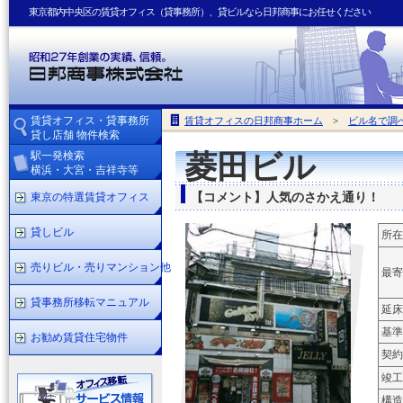
東京都内中央区の賃貸オフィス（貸事務所）、貸ビルなら日邦商事にお任せください
賃貸オフィス・貸事務所
賃貸オフィスの日邦商事ホーム
>
ビル名で調
貸し店舗 物件検索
駅一発検索
菱田ビル
横浜・大宮・吉祥寺等
東京の特選賃貸オフィス
【コメント】人気のさかえ通り！
貸しビル
所在
売りビル・売りマンション他
最寄
貸事務所移転マニュアル
延床
基準
お勧め賃貸住宅物件
契約
竣工
構造