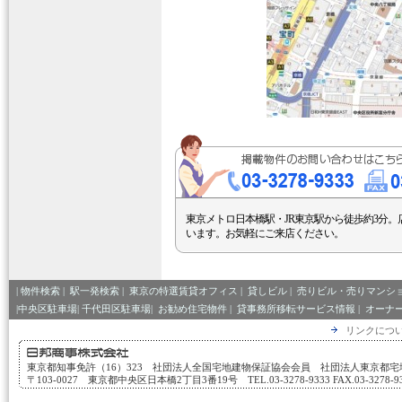
東京メトロ日本橋駅・JR東京駅から徒歩約3分。
います。お気軽にご来店ください。
|
物件検索
|
駅一発検索
|
東京の特選賃貸オフィス
|
貸しビル
|
売りビル・売りマンシ
|中央区駐車場|
千代田区駐車場|
お勧め住宅物件
|
貸事務所移転サービス情報
|
オーナ
リンクにつ
東京都知事免許（16）323 社団法人全国宅地建物保証協会会員 社団法人東京都
〒103-0027 東京都中央区日本橋2丁目3番19号 TEL.03-3278-9333 FAX.03-3278-933