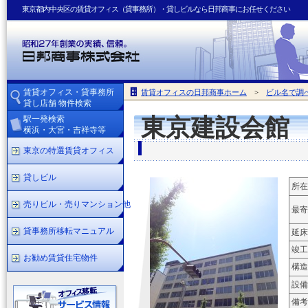
東京都内中央区の賃貸オフィス（貸事務所）・貸しビルなら日邦商事にお任せください
賃貸オフィス・貸事務所
賃貸オフィスの日邦商事ホーム
>
ビル名で調
貸し店舗 物件検索
駅一発検索
東京建設会館
横浜・大宮・吉祥寺等
東京の特選賃貸オフィス
貸しビル
所在
売りビル・売りマンション他
最寄
貸事務所移転マニュアル
延床
竣工
お勧め賃貸住宅物件
構造
設備
備考