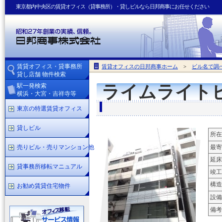
東京都内中央区の賃貸オフィス（貸事務所）・貸しビルなら日邦商事にお任せください
賃貸オフィス・貸事務所
賃貸オフィスの日邦商事ホーム
>
ビル名で調
貸し店舗 物件検索
駅一発検索
ライムライト
横浜・大宮・吉祥寺等
東京の特選賃貸オフィス
貸しビル
所在
売りビル・売りマンション他
最寄
延床
貸事務所移転マニュアル
竣工
構造
お勧め賃貸住宅物件
設備
備考