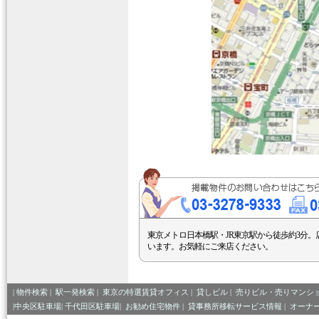
東京メトロ日本橋駅・JR東京駅から徒歩約3分。
います。お気軽にご来店ください。
|
物件検索
|
駅一発検索
|
東京の特選賃貸オフィス
|
貸しビル
|
売りビル・売りマンシ
|中央区駐車場|
千代田区駐車場|
お勧め住宅物件
|
貸事務所移転サービス情報
|
オーナ