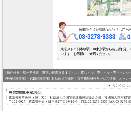
東京メトロ日本橋駅・JR東京駅から徒歩約3分。
います。お気軽にご来店ください。
|
物件検索
|
駅一発検索
|
東京の特選賃貸オフィス
|
貸しビル
|
売りビル・売りマンシ
|中央区駐車場|
千代田区駐車場|
お勧め住宅物件
|
貸事務所移転サービス情報
|
オーナ
リンクにつ
東京都知事免許（16）323 社団法人全国宅地建物保証協会会員 社団法人東京都
〒103-0027 東京都中央区日本橋2丁目3番19号 TEL.03-3278-9333 FAX.03-3278-933