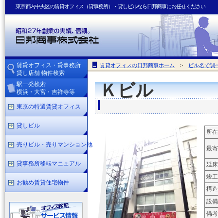
東京都内中央区の賃貸オフィス（貸事務所）・貸しビルなら日邦商事にお任せください
賃貸オフィス・貸事務所
賃貸オフィスの日邦商事ホーム
>
ビル名で調
貸し店舗 物件検索
駅一発検索
Ｋビル
横浜・大宮・吉祥寺等
東京の特選賃貸オフィス
貸しビル
所在
売りビル・売りマンション他
最寄
貸事務所移転マニュアル
延床
竣工
お勧め賃貸住宅物件
構造
設備
備考