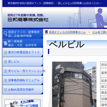
東京都内中央区の賃貸オフィス（貸事務所）・貸しビルなら日邦商事にお任せください
賃貸オフィス・貸事務所
賃貸オフィスの日邦商事ホーム
>
ビル名で調
貸し店舗 物件検索
駅一発検索
ベルビル
横浜・大宮・吉祥寺等
東京の特選賃貸オフィス
貸しビル
所在
売りビル・売りマンション他
最寄
貸事務所移転マニュアル
延床
竣工
お勧め賃貸住宅物件
構造
設備
備考