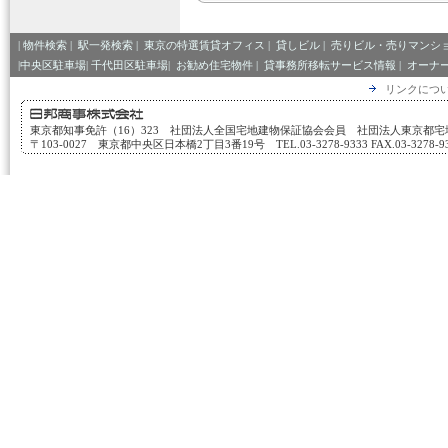
|
物件検索
|
駅一発検索
|
東京の特選賃貸オフィス
|
貸しビル
|
売りビル・売りマンシ
|中央区駐車場|
千代田区駐車場|
お勧め住宅物件
|
貸事務所移転サービス情報
|
オーナ
リンクにつ
東京都知事免許（16）323 社団法人全国宅地建物保証協会会員 社団法人東京都
〒103-0027 東京都中央区日本橋2丁目3番19号 TEL.03-3278-9333 FAX.03-3278-933