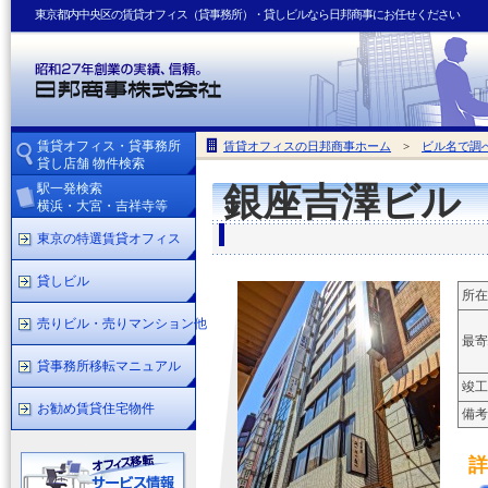
東京都内中央区の賃貸オフィス（貸事務所）・貸しビルなら日邦商事にお任せください
賃貸オフィス・貸事務所
賃貸オフィスの日邦商事ホーム
>
ビル名で調
貸し店舗 物件検索
駅一発検索
銀座吉澤ビル
横浜・大宮・吉祥寺等
東京の特選賃貸オフィス
貸しビル
所在
売りビル・売りマンション他
最寄
貸事務所移転マニュアル
竣工
お勧め賃貸住宅物件
備考
詳