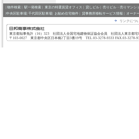
|
物件検索
|
駅一発検索
|
東京の特選賃貸オフィス
|
貸しビル
|
売りビル・売りマンシ
|中央区駐車場|
千代田区駐車場|
お勧め住宅物件
|
貸事務所移転サービス情報
|
オーナ
リンクにつ
東京都知事免許（16）323 社団法人全国宅地建物保証協会会員 社団法人東京都
〒103-0027 東京都中央区日本橋2丁目3番19号 TEL.03-3278-9333 FAX.03-3278-933