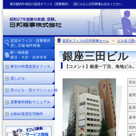
東京都内中央区の賃貸オフィス（貸事務所）・貸ビルなら日邦商事お任せください
賃貸オフィス・貸事務所
賃貸オフィスの日邦商事ホーム
>
ビル名で調
貸し店舗 物件検索
駅一発検索
銀座三田ビル
横浜・大宮・吉祥寺等
東京の特選賃貸オフィス
【コメント】銀座一丁目、角地ビル
貸しビル
所在
売りビル・売りマンション他
最寄
貸事務所移転マニュアル
延床
お勧め賃貸住宅物件
基準
契約
竣工