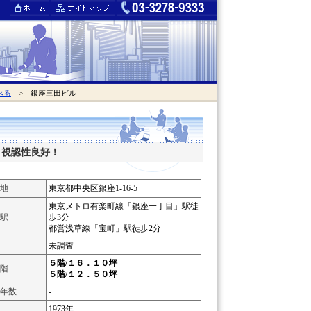
べる
> 銀座三田ビル
。視認性良好！
地
東京都中央区銀座1-16-5
東京メトロ有楽町線「銀座一丁目」駅徒
駅
歩3分
都営浅草線「宝町」駅徒歩2分
未調査
５階/１６．１０坪
階
５階/１２．５０坪
年数
-
1973年