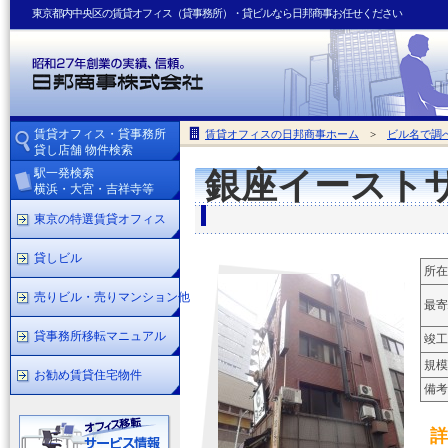
東京都内中央区の賃貸オフィス（貸事務所）・貸ビルなら日邦商事お任せください
賃貸オフィス・貸事務所
賃貸オフィスの日邦商事ホーム
>
ビル名で調
貸し店舗 物件検索
駅一発検索
銀座イースト
横浜・大宮・吉祥寺等
東京の特選賃貸オフィス
貸しビル
所在
売りビル・売りマンション他
最寄
貸事務所移転マニュアル
竣工
規模
お勧め賃貸住宅物件
備考
詳