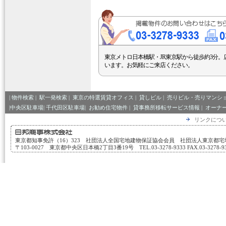
東京メトロ日本橋駅・JR東京駅から徒歩約3分。
います。お気軽にご来店ください。
|
物件検索
|
駅一発検索
|
東京の特選賃貸オフィス
|
貸しビル
|
売りビル・売りマンシ
|中央区駐車場|
千代田区駐車場|
お勧め住宅物件
|
貸事務所移転サービス情報
|
オーナ
リンクにつ
東京都知事免許（16）323 社団法人全国宅地建物保証協会会員 社団法人東京都
〒103-0027 東京都中央区日本橋2丁目3番19号 TEL.03-3278-9333 FAX.03-3278-933