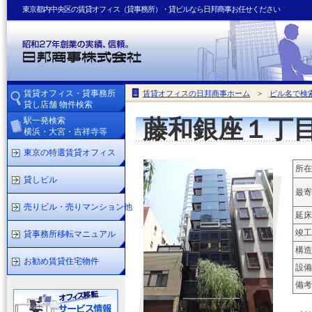
東京都内中央区の賃貸オフィス（貸事務所）・貸ビルなら日邦商事お任せください
賃貸オフィス・貸事務所
賃貸オフィスの日邦商事ホーム
>
ビル名で検
貸し店舗 物件検索
駅一発検索
藤和銀座１丁
横浜・大宮・吉祥寺等
東京の特選賃貸オフィス
所在
貸しビル
最寄
売りビル・売りマンション他
延床
竣工
貸事務所移転マニュアル
構造
お勧め賃貸住宅物件
設備
備考