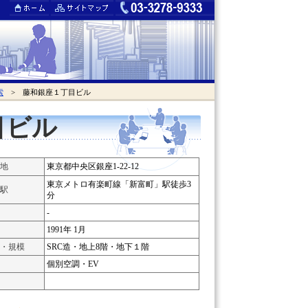
索
> 藤和銀座１丁目ビル
目ビル
地
東京都中央区銀座1-22-12
東京メトロ有楽町線「新富町」駅徒歩3
駅
分
-
1991年 1月
・規模
SRC造・地上8階・地下１階
個別空調・EV