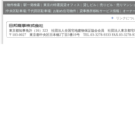
|
物件検索
|
駅一発検索
|
東京の特選賃貸オフィス
|
貸しビル
|
売りビル・売りマンシ
|中央区駐車場|
千代田区駐車場|
お勧め住宅物件
|
貸事務所移転サービス情報
|
オーナ
リンクにつ
東京都知事免許（16）323 社団法人全国宅地建物保証協会会員 社団法人東京都
〒103-0027 東京都中央区日本橋2丁目3番19号 TEL.03-3278-9333 FAX.03-3278-933