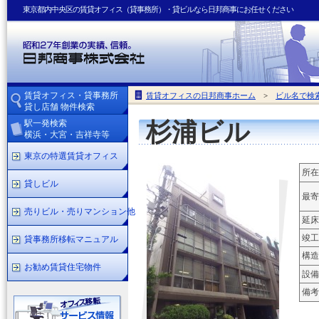
東京都内中央区の賃貸オフィス（貸事務所）・貸ビルなら日邦商事にお任せください
賃貸オフィス・貸事務所
賃貸オフィスの日邦商事ホーム
>
ビル名で検
貸し店舗 物件検索
駅一発検索
杉浦ビル
横浜・大宮・吉祥寺等
東京の特選賃貸オフィス
所在
貸しビル
最寄
売りビル・売りマンション他
延床
竣工
貸事務所移転マニュアル
構造
お勧め賃貸住宅物件
設備
備考