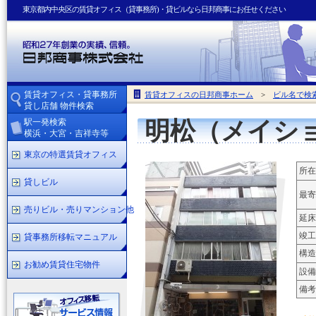
東京都内中央区の賃貸オフィス（貸事務所)・貸ビルなら日邦商事にお任せください
賃貸オフィス・貸事務所
賃貸オフィスの日邦商事ホーム
>
ビル名で検
貸し店舗 物件検索
駅一発検索
明松（メイシ
横浜・大宮・吉祥寺等
東京の特選賃貸オフィス
所在
貸しビル
最寄
売りビル・売りマンション他
延床
竣工
貸事務所移転マニュアル
構造
お勧め賃貸住宅物件
設備
備考