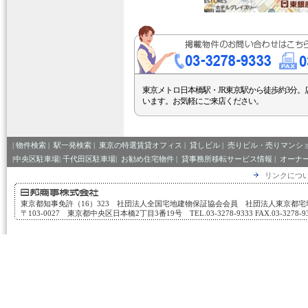
東京メトロ日本橋駅・JR東京駅から徒歩約3分。
います。お気軽にご来店ください。
|
物件検索
|
駅一発検索
|
東京の特選賃貸オフィス
|
貸しビル
|
売りビル・売りマンシ
|中央区駐車場|
千代田区駐車場|
お勧め住宅物件
|
貸事務所移転サービス情報
|
オーナ
リンクにつ
東京都知事免許（16）323 社団法人全国宅地建物保証協会会員 社団法人東京都
〒103-0027 東京都中央区日本橋2丁目3番19号 TEL.03-3278-9333 FAX.03-3278-933