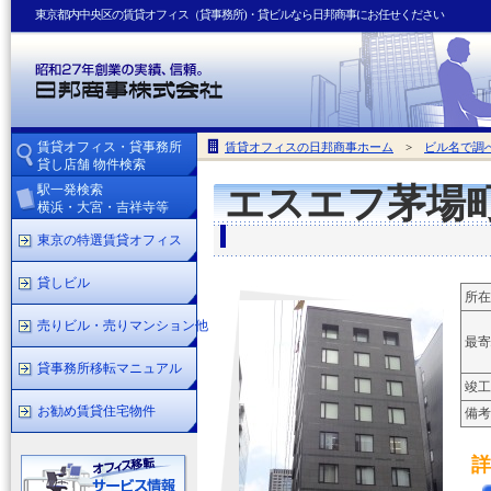
東京都内中央区の賃貸オフィス（貸事務所)・貸ビルなら日邦商事にお任せください
賃貸オフィス・貸事務所
賃貸オフィスの日邦商事ホーム
>
ビル名で調
貸し店舗 物件検索
駅一発検索
エスエフ茅場
横浜・大宮・吉祥寺等
東京の特選賃貸オフィス
貸しビル
所在
売りビル・売りマンション他
最寄
貸事務所移転マニュアル
竣工
お勧め賃貸住宅物件
備考
詳