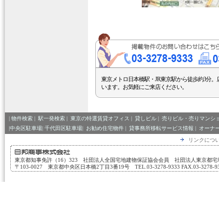
東京メトロ日本橋駅・JR東京駅から徒歩約3分。
います。お気軽にご来店ください。
|
物件検索
|
駅一発検索
|
東京の特選賃貸オフィス
|
貸しビル
|
売りビル・売りマンシ
|中央区駐車場|
千代田区駐車場|
お勧め住宅物件
|
貸事務所移転サービス情報
|
オーナ
リンクにつ
東京都知事免許（16）323 社団法人全国宅地建物保証協会会員 社団法人東京都
〒103-0027 東京都中央区日本橋2丁目3番19号 TEL.03-3278-9333 FAX.03-3278-933